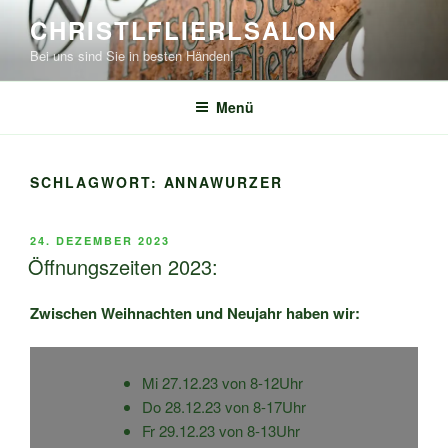
Zum
CHRISTLFLIERLSALON
Inhalt
Bei uns sind Sie in besten Händen!
springen
Menü
SCHLAGWORT:
ANNAWURZER
VERÖFFENTLICHT
24. DEZEMBER 2023
AM
Öffnungszeiten 2023:
Zwischen Weihnachten und Neujahr haben wir:
Mi 27.12.23 von 8-12Uhr
Do 28.12.23 von 8-17Uhr
Fr 29.12.23 von 8-13Uhr