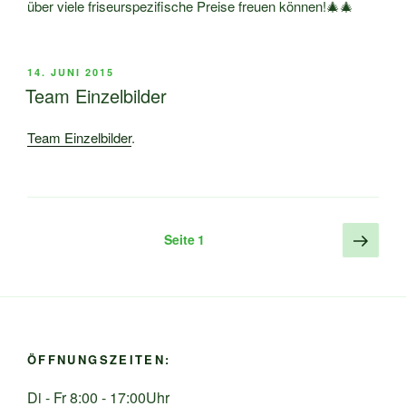
über viele friseurspezifische Preise freuen können!🎄🎄
VERÖFFENTLICHT
14. JUNI 2015
AM
Team Einzelbilder
Team Einzelbilder
.
Seitennummerierung
Näch
Seite
1
Seite
der
Beiträge
ÖFFNUNGSZEITEN:
Di - Fr 8:00 - 17:00Uhr