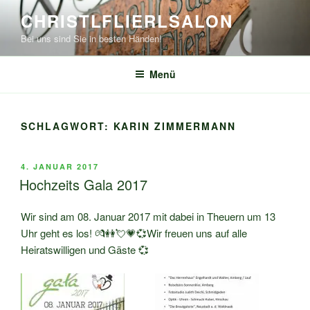
Zum
CHRISTLFLIERLSALON
Inhalt
Bei uns sind Sie in besten Händen!
springen
Menü
SCHLAGWORT:
KARIN ZIMMERMANN
VERÖFFENTLICHT
4. JANUAR 2017
AM
Hochzeits Gala 2017
Wir sind am 08. Januar 2017 mit dabei in Theuern um 13
Uhr geht es los! 💏👭💘💗💞Wir freuen uns auf alle
Heiratswilligen und Gäste 💞