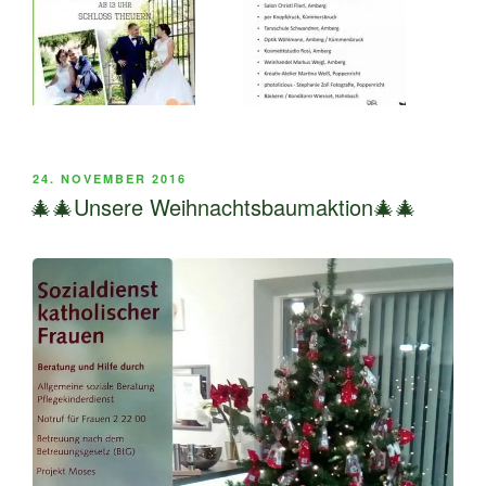
VERÖFFENTLICHT
24. NOVEMBER 2016
AM
🎄🎄Unsere Weihnachtsbaumaktion🎄🎄